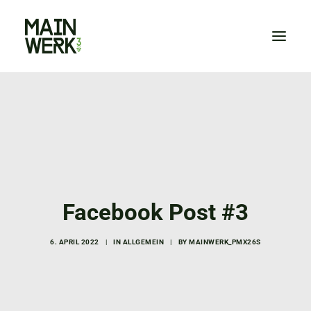
HOME
WIR
NEWS
VERANSTALTUNGEN
KONTAKT
Facebook Post #3
ZUM SHOP
6. APRIL 2022
|
IN
ALLGEMEIN
|
BY
MAINWERK_PMX26S