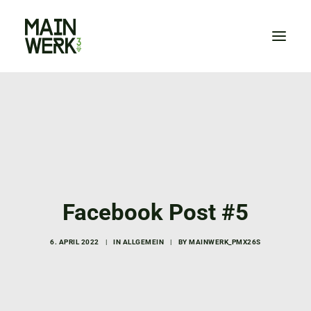
HOME
WIR
NEWS
VERANSTALTUNGEN
KONTAKT
Facebook Post #5
ZUM SHOP
6. APRIL 2022
|
IN
ALLGEMEIN
|
BY
MAINWERK_PMX26S