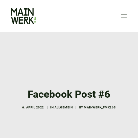
HOME
WIR
NEWS
VERANSTALTUNGEN
KONTAKT
Facebook Post #6
ZUM SHOP
6. APRIL 2022
|
IN
ALLGEMEIN
|
BY
MAINWERK_PMX26S